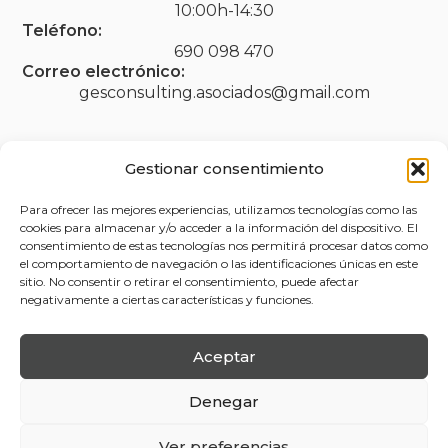
10:00h-14:30
Teléfono:
690 098 470
Correo electrónico:
gesconsulting.asociados@gmail.com
Gestionar consentimiento
Legal
Para ofrecer las mejores experiencias, utilizamos tecnologías como las
Aviso legal
cookies para almacenar y/o acceder a la información del dispositivo. El
consentimiento de estas tecnologías nos permitirá procesar datos como
Política de privacidad
el comportamiento de navegación o las identificaciones únicas en este
sitio. No consentir o retirar el consentimiento, puede afectar
Accesibilidad
negativamente a ciertas características y funciones.
Política de cookies (UE)
Aceptar
Denegar
Ver preferencias